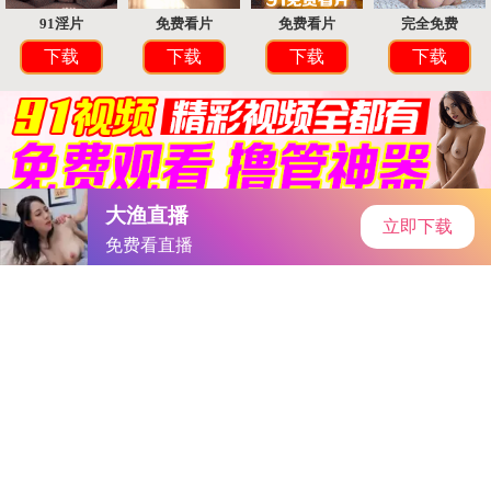
DLL下载站
首页
安卓软件
安卓游戏
专题
主页
>
手机游戏
>
角色扮演
> 小学六年级差差差很痛带声音
小学六年级差差差很痛带声音
大小：253.95MB
类别：角色扮演
语言：简体中文
系统：Android or ios